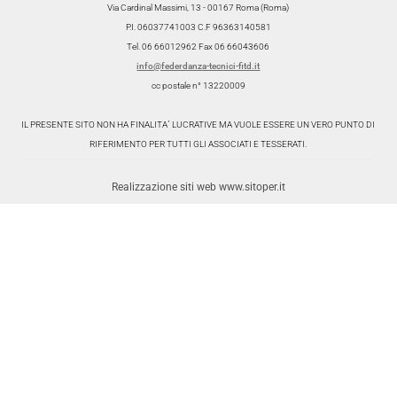
Via Cardinal Massimi, 13 - 00167 Roma (Roma)
P.I. 06037741003 C.F 96363140581
Tel. 06 66012962 Fax 06 66043606
info@federdanza-tecnici-fitd.it
cc postale n° 13220009
IL PRESENTE SITO NON HA FINALITA´ LUCRATIVE MA VUOLE ESSERE UN VERO PUNTO DI
RIFERIMENTO PER TUTTI GLI ASSOCIATI E TESSERATI.
Realizzazione siti web www.sitoper.it