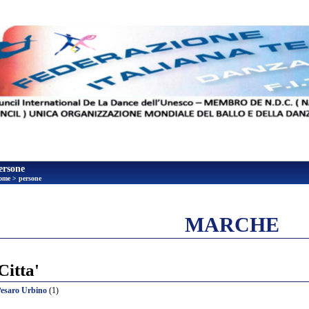
ersone
ome
>
persone
nvia
MARCHE
Citta'
esaro Urbino
(1)