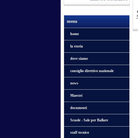
menu
home
la storia
dove siamo
consiglio direttivo nazionale
news
Maestri
documenti
Scuole - Sale per Ballare
staff tecnico