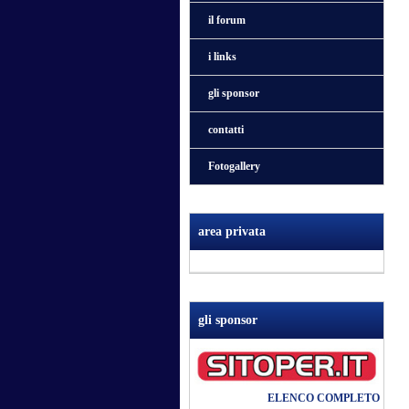
il forum
i links
gli sponsor
contatti
Fotogallery
area privata
gli sponsor
ELENCO COMPLETO